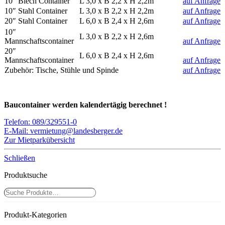
10″ Blech Container
L 3,0 x B 2,2 x H 2,2m
auf Anfrage
10″ Stahl Container
L 3,0 x B 2,2 x H 2,2m
auf Anfrage
20″ Stahl Container
L 6,0 x B 2,4 x H 2,6m
auf Anfrage
10″
L 3,0 x B 2,2 x H 2,6m
Mannschaftscontainer
auf Anfrage
20″
L 6,0 x B 2,4 x H 2,6m
Mannschaftscontainer
auf Anfrage
Zubehör: Tische, Stühle und Spinde
auf Anfrage
Baucontainer werden kalendertägig berechnet !
Telefon: 089/329551-0
E-Mail: vermietung@landesberger.de
Zur Mietparkübersicht
Schließen
Produktsuche
Suchen
Produkt-Kategorien